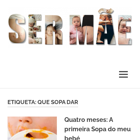
O
melhor
presente
MENU
deste
Mundo
Skip
to
ETIQUETA:
QUE SOPA DAR
content
Quatro meses: A
primeira Sopa do meu
bebé