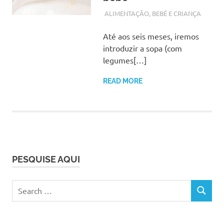
SETEMBRO 19, 2017
ADMIN
ALIMENTAÇÃO
,
BEBÉ E CRIANÇA
Até aos seis meses, iremos
introduzir a sopa (com
legumes[…]
READ MORE
PESQUISE AQUI
Search
SEARCH
for: