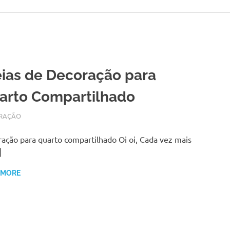
eias de Decoração para
arto Compartilhado
O 28, 2017
N
RAÇÃO
ação para quarto compartilhado Oi oi, Cada vez mais
]
 MORE