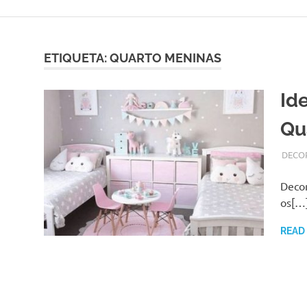
Skip
to
content
ETIQUETA:
QUARTO MENINAS
Id
Qu
AGOST
ADMI
DECO
Decor
os[…
READ