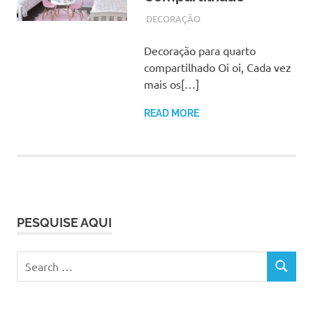
AGOSTO 28, 2017
ADMIN
DECORAÇÃO
Decoração para quarto
compartilhado Oi oi, Cada vez
mais os[…]
READ MORE
PESQUISE AQUI
Search
SEARCH
for: