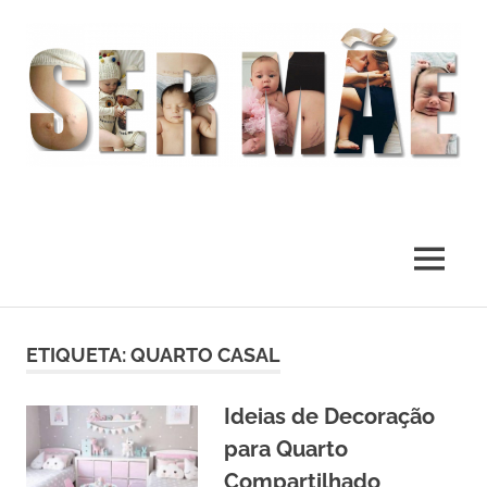
O
melhor
presente
MENU
deste
Mundo
Skip
to
ETIQUETA:
QUARTO CASAL
content
Ideias de Decoração
para Quarto
Compartilhado