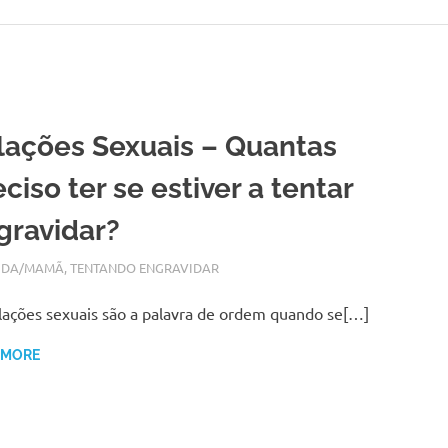
lações Sexuais – Quantas
ciso ter se estiver a tentar
gravidar?
O 3, 2017
N
IDA/MAMÃ
,
TENTANDO ENGRAVIDAR
lações sexuais são a palavra de ordem quando se[…]
 MORE