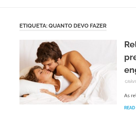
Skip
to
content
ETIQUETA:
QUANTO DEVO FAZER
Re
pre
en
AGOST
ADMI
GRÁV
As re
READ