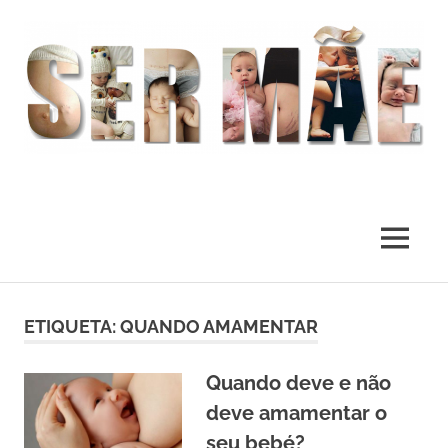
O
melhor
presente
MENU
deste
Mundo
Skip
to
ETIQUETA:
QUANDO AMAMENTAR
content
Quando deve e não
deve amamentar o
seu bebé?