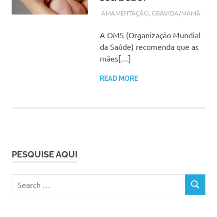
OUTUBRO 15, 2017
ADMIN
AMAMENTAÇÃO
,
GRÁVIDA/MAMÃ
A OMS (Organização Mundial
da Saúde) recomenda que as
mães[…]
READ MORE
PESQUISE AQUI
Search
SEARCH
for: