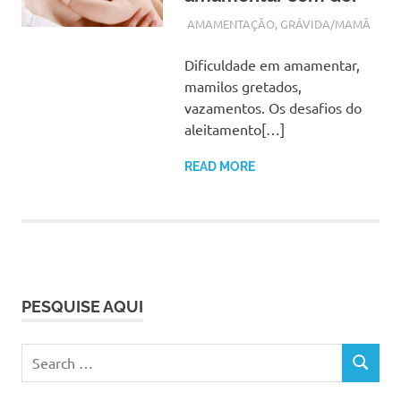
NOVEMBRO 1, 2017
ADMIN
AMAMENTAÇÃO
,
GRÁVIDA/MAMÃ
Dificuldade em amamentar,
mamilos gretados,
vazamentos. Os desafios do
aleitamento[…]
READ MORE
PESQUISE AQUI
Search
SEARCH
for: