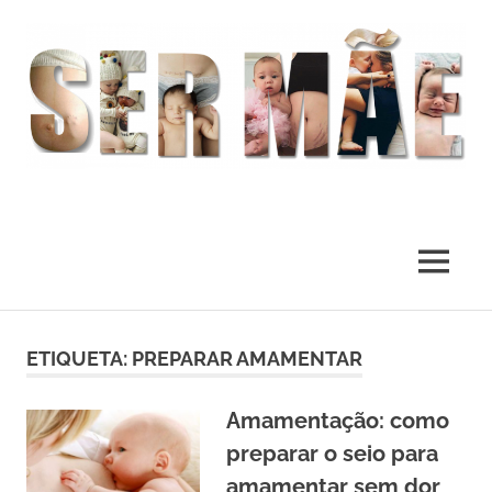
O
melhor
presente
MENU
deste
Mundo
Skip
to
ETIQUETA:
PREPARAR AMAMENTAR
content
Amamentação: como
preparar o seio para
amamentar sem dor