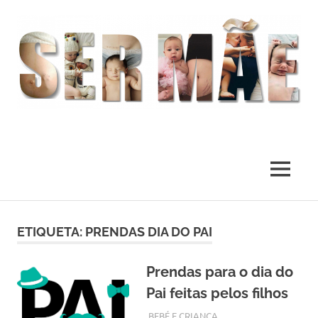
O
melhor
presente
MENU
deste
Mundo
Skip
to
ETIQUETA:
PRENDAS DIA DO PAI
content
Prendas para o dia do
Pai feitas pelos filhos
MARÇO 1, 2018
ADMIN
BEBÉ E CRIANÇA