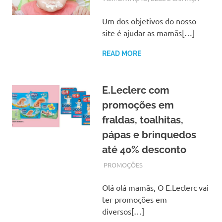
Um dos objetivos do nosso
site é ajudar as mamãs[…]
READ MORE
E.Leclerc com
promoções em
fraldas, toalhitas,
pápas e brinquedos
até 40% desconto
OUTUBRO 23, 2017
ADMIN
PROMOÇÕES
Olá olá mamãs, O E.Leclerc vai
ter promoções em
diversos[…]