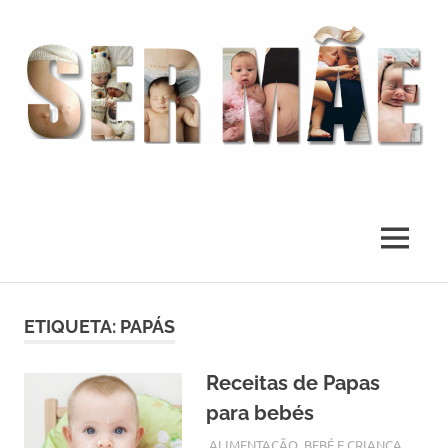
O
melhor
presente
MENU
deste
Mundo
Skip
to
ETIQUETA:
PAPÁS
content
Receitas de Papas
para bebés
JANEIRO 9, 2018
ADMIN
ALIMENTAÇÃO
,
BEBÉ E CRIANÇA