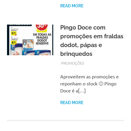
READ MORE
Pingo Doce com
promoções em fraldas
dodot, pápas e
brinquedos
OUTUBRO 17, 2017
ADMIN
PROMOÇÕES
Aproveitem as promoções e
reponham o stock 🙂 Pingo
Doce é a[…]
READ MORE