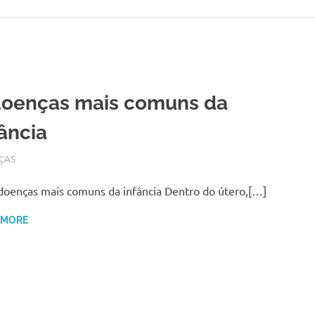
doenças mais comuns da
fância
BRO 15, 2017
N
ÇAS
doenças mais comuns da infância Dentro do útero,[…]
 MORE