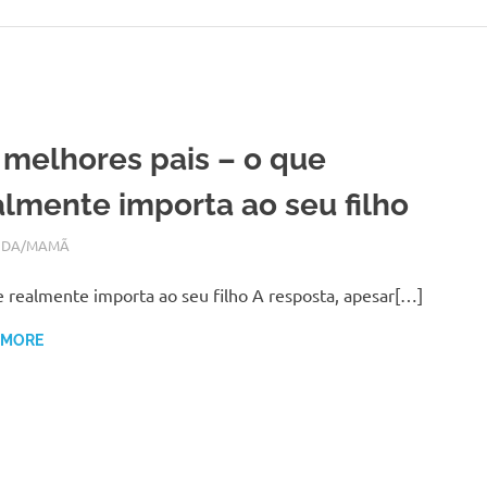
 melhores pais – o que
almente importa ao seu filho
BRO 28, 2017
N
IDA/MAMÃ
 realmente importa ao seu filho A resposta, apesar[…]
 MORE