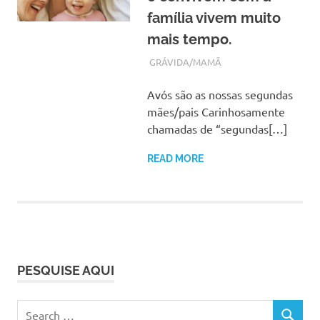
família vivem muito
mais tempo.
OUTUBRO 19, 2017
ADMIN
GRÁVIDA/MAMÃ
Avós são as nossas segundas
mães/pais Carinhosamente
chamadas de “segundas[…]
READ MORE
PESQUISE AQUI
Search