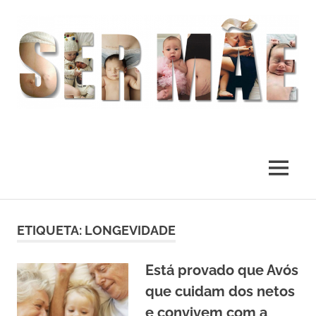
O
melhor
presente
MENU
deste
Mundo
Skip
to
ETIQUETA:
LONGEVIDADE
content
Está provado que Avós
que cuidam dos netos
e convivem com a