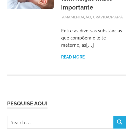
importante
OUTUBRO 22, 2017
ADMIN
AMAMENTAÇÃO
,
GRÁVIDA/MAMÃ
Entre as diversas substâncias
que compõem o leite
materno, as[…]
READ MORE
PESQUISE AQUI
Search
SEARCH
for: