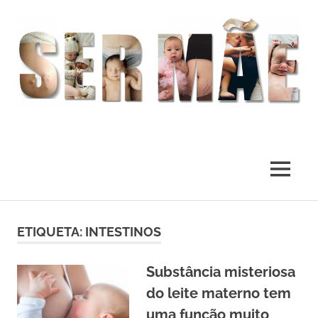
O
melhor
presente
MENU
deste
Mundo
Skip
to
ETIQUETA:
INTESTINOS
content
Substância misteriosa
do leite materno tem
uma função muito