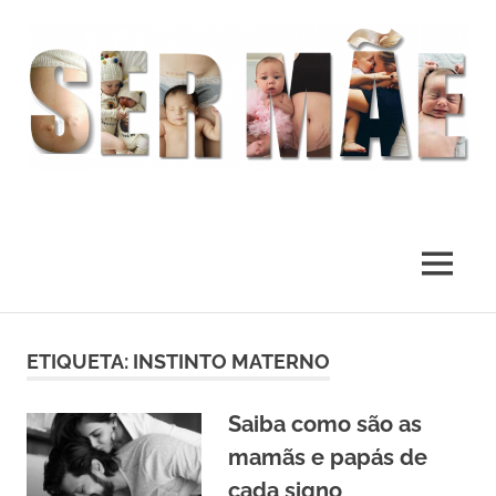
O
melhor
presente
MENU
deste
Mundo
Skip
to
ETIQUETA:
INSTINTO MATERNO
content
Saiba como são as
mamãs e papás de
cada signo