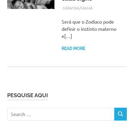
NOVEMBRO 1, 2017
ADMIN
GRÁVIDA/MAMÃ
Será que o Zodíaco pode
definir o instinto materno
e[…]
READ MORE
PESQUISE AQUI
Search
SEARCH
for: