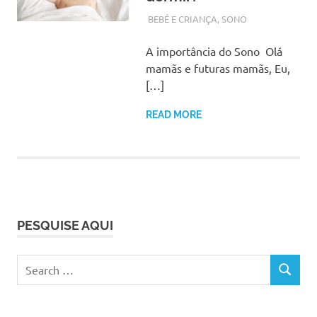
SETEMBRO 18, 2017
ADMIN
BEBÉ E CRIANÇA
,
SONO
A importância do Sono Olá
mamãs e futuras mamãs, Eu,
[…]
READ MORE
PESQUISE AQUI
Search
SEARCH
for: