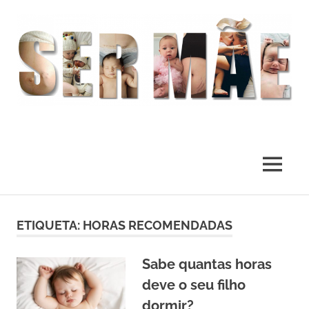
O
melhor
presente
MENU
deste
Mundo
Skip
to
ETIQUETA:
HORAS RECOMENDADAS
content
Sabe quantas horas
deve o seu filho
dormir?