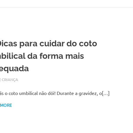
Dicas para cuidar do coto
bilical da forma mais
equada
BRO 28, 2017
N
E CRIANÇA
 o coto umbilical não dói! Durante a gravidez, o[…]
 MORE