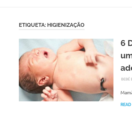
Skip
to
content
ETIQUETA:
HIGIENIZAÇÃO
6 
um
ad
SETEM
ADMI
BEBÉ 
Mamãs
READ