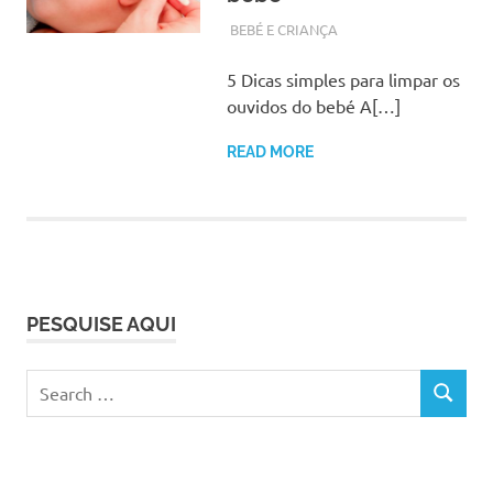
NOVEMBRO 24, 2017
ADMIN
BEBÉ E CRIANÇA
5 Dicas simples para limpar os
ouvidos do bebé A[…]
READ MORE
PESQUISE AQUI
Search
SEARCH
for: