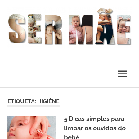
O
melhor
presente
MENU
deste
Mundo
Skip
to
ETIQUETA:
HIGIÉNE
content
5 Dicas simples para
limpar os ouvidos do
bebé