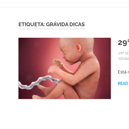
Skip
to
content
ETIQUETA:
GRÁVIDA DICAS
29
SETEM
ADMI
29ª S
SEMA
Está 
READ