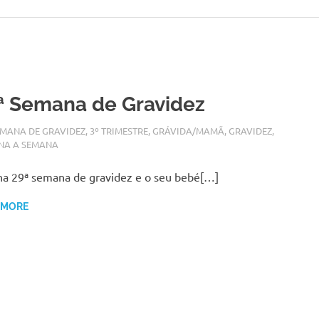
ª Semana de Gravidez
BRO 14, 2017
N
EMANA DE GRAVIDEZ
,
3º TRIMESTRE
,
GRÁVIDA/MAMÃ
,
GRAVIDEZ
,
NA A SEMANA
na 29ª semana de gravidez e o seu bebé[…]
 MORE