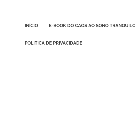
O
melhor
INÍCIO
E-BOOK DO CAOS AO SONO TRANQUIL
presente
deste
Mundo
POLITICA DE PRIVACIDADE