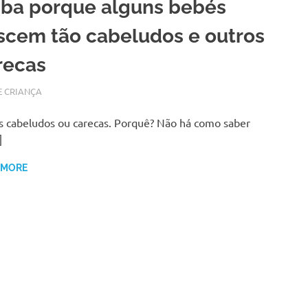
iba porque alguns bebés
scem tão cabeludos e outros
recas
RO 21, 2017
N
E CRIANÇA
 cabeludos ou carecas. Porquê? Não há como saber
]
 MORE