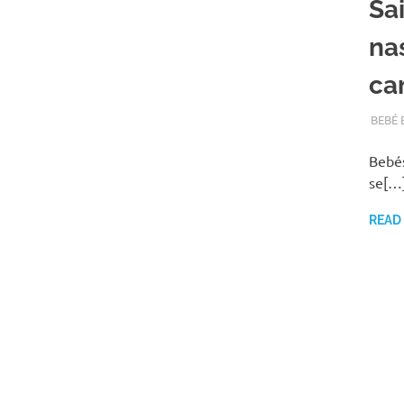
Sa
na
ca
OUTUB
ADMI
BEBÉ 
Bebés
se[…
READ