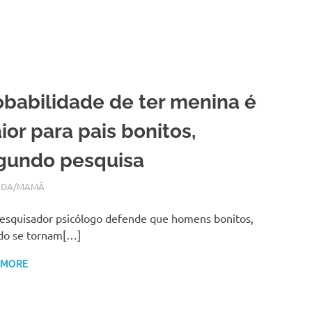
obabilidade de ter menina é
ior para pais bonitos,
gundo pesquisa
RO 23, 2017
N
IDA/MAMÃ
squisador psicólogo defende que homens bonitos,
do se tornam[…]
 MORE