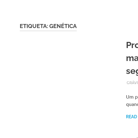
Skip
to
content
ETIQUETA:
GENÉTICA
Pr
ma
se
OUTUB
ADMI
GRÁV
Um pe
quan
READ