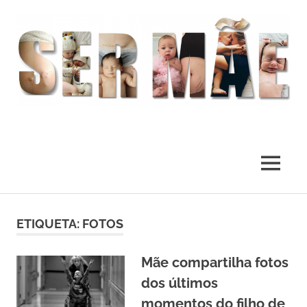
O
melhor
presente
MENU
deste
Mundo
Skip
to
ETIQUETA:
FOTOS
content
Mãe compartilha fotos
dos últimos
momentos do filho de