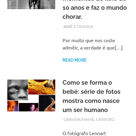
10 anos e faz o mundo
chorar.
DEZEMBRO 4, 2017
ADMIN
BEBÉ E CRIANÇA
Por muito que nos custe
admitir, a verdade é que[…]
READ MORE
Como se forma o
bebé: série de fotos
mostra como nasce
um ser humano
NOVEMBRO 9, 2017
ADMIN
GRÁVIDA/MAMÃ
,
GRAVIDEZ
O fotógrafo Lennart