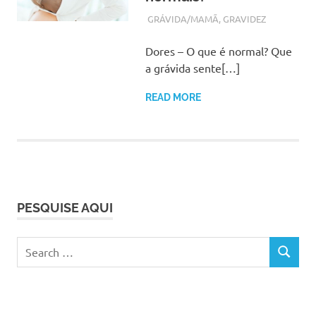
OUTUBRO 6, 2017
ADMIN
GRÁVIDA/MAMÃ
,
GRAVIDEZ
Dores – O que é normal? Que
a grávida sente[…]
READ MORE
PESQUISE AQUI
Search
SEARCH
for: