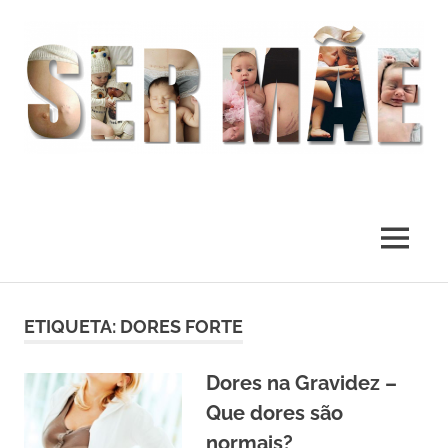
O
melhor
presente
MENU
deste
Mundo
Skip
to
ETIQUETA:
DORES FORTE
content
Dores na Gravidez –
Que dores são
normais?