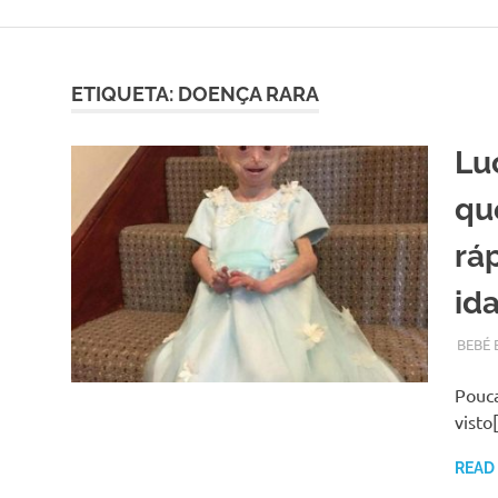
Skip
to
content
ETIQUETA:
DOENÇA RARA
Lu
qu
rá
id
JANEI
ADMI
BEBÉ 
Pouca
visto
READ