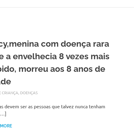
cy,menina com doença rara
e a envelhecia 8 vezes mais
pido, morreu aos 8 anos de
ade
RO 15, 2018
N
E CRIANÇA
,
DOENÇAS
s devem ser as pessoas que talvez nunca tenham
[…]
 MORE