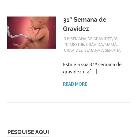
31ª Semana de
Gravidez
SETEMBRO 14, 2017
ADMIN
31ª SEMANA DE GRAVIDEZ
,
3º
TRIMESTRE
,
GRÁVIDA/MAMÃ
,
GRAVIDEZ
,
SEMANA A SEMANA
Esta é a sua 31ª semana de
gravidez e a[…]
READ MORE
PESQUISE AQUI