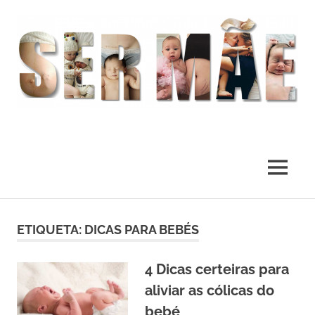
O
melhor
presente
MENU
deste
Mundo
Skip
to
ETIQUETA:
DICAS PARA BEBÉS
content
4 Dicas certeiras para
aliviar as cólicas do
bebé