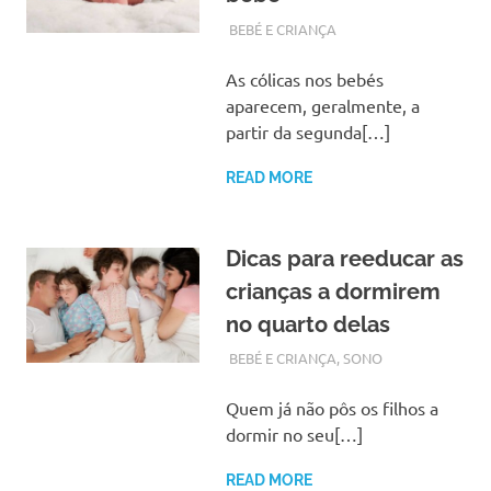
NOVEMBRO 4, 2017
ADMIN
BEBÉ E CRIANÇA
As cólicas nos bebés
aparecem, geralmente, a
partir da segunda[…]
READ MORE
Dicas para reeducar as
crianças a dormirem
no quarto delas
OUTUBRO 16, 2017
ADMIN
BEBÉ E CRIANÇA
,
SONO
Quem já não pôs os filhos a
dormir no seu[…]
READ MORE