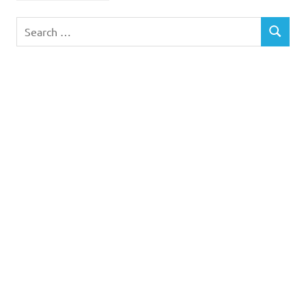
Search
SEARCH
for: