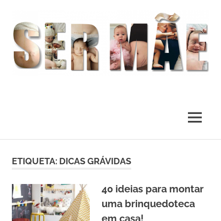
O
melhor
presente
MENU
deste
Mundo
Skip
to
ETIQUETA:
DICAS GRÁVIDAS
content
40 ideias para montar
uma brinquedoteca
em casa!