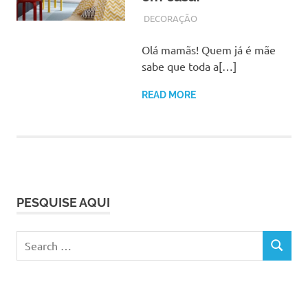
NOVEMBRO 2, 2017
ADMIN
DECORAÇÃO
Olá mamãs! Quem já é mãe
sabe que toda a[…]
READ MORE
PESQUISE AQUI
Search
SEARCH
for: