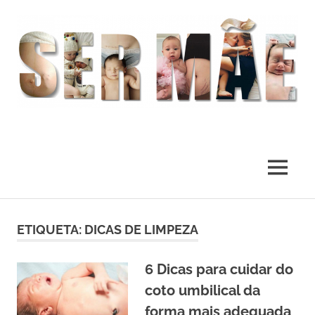
O
melhor
presente
MENU
deste
Mundo
Skip
to
ETIQUETA:
DICAS DE LIMPEZA
content
6 Dicas para cuidar do
coto umbilical da
forma mais adequada