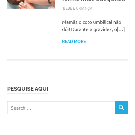
SETEMBRO 28, 2017
ADMIN
BEBÉ E CRIANÇA
Mamãs o coto umbilical não
dói! Durante a gravidez, o[…]
READ MORE
PESQUISE AQUI
Search
SEARCH
for: