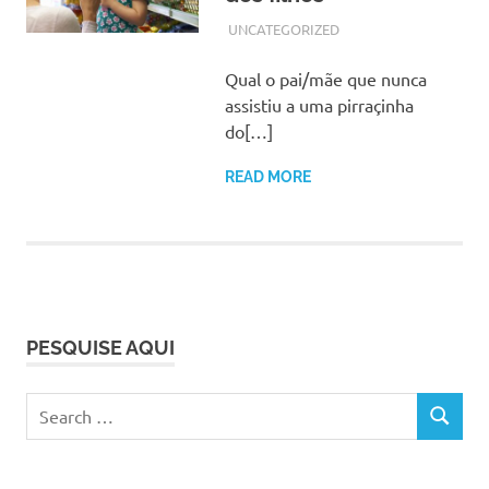
OUTUBRO 5, 2017
ADMIN
UNCATEGORIZED
Qual o pai/mãe que nunca
assistiu a uma pirraçinha
do[…]
READ MORE
PESQUISE AQUI
Search
SEARCH
for: