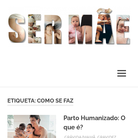
O
melhor
presente
MENU
deste
Mundo
Skip
to
ETIQUETA:
COMO SE FAZ
content
Parto Humanizado: O
que é?
SETEMBRO 22, 2017
ADMIN
GRÁVIDA/MAMÃ
,
GRAVIDEZ
,