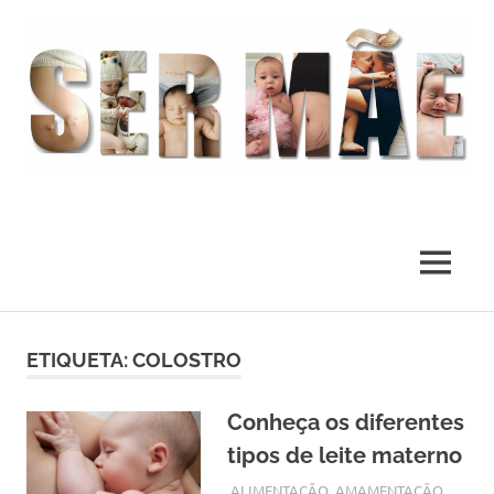
O
melhor
presente
MENU
deste
Mundo
Skip
to
ETIQUETA:
COLOSTRO
content
Conheça os diferentes
tipos de leite materno
OUTUBRO 6, 2017
ADMIN
ALIMENTAÇÃO
,
AMAMENTAÇÃO
,