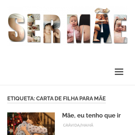
O
melhor
presente
MENU
deste
Mundo
Skip
to
ETIQUETA:
CARTA DE FILHA PARA MÃE
content
Mãe, eu tenho que ir
MARÇO 2, 2018
ADMIN
GRÁVIDA/MAMÃ