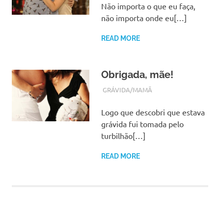
Não importa o que eu faça,
não importa onde eu[…]
READ MORE
Obrigada, mãe!
FEVEREIRO 15, 2018
ADMIN
GRÁVIDA/MAMÃ
Logo que descobri que estava
grávida fui tomada pelo
turbilhão[…]
READ MORE