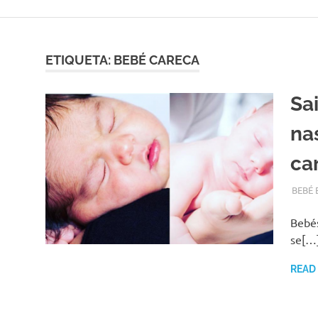
Skip
to
content
ETIQUETA:
BEBÉ CARECA
Sa
na
ca
OUTUB
ADMI
BEBÉ 
Bebés
se[…
READ