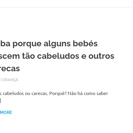
iba porque alguns bebés
scem tão cabeludos e outros
recas
RO 21, 2017
N
E CRIANÇA
 cabeludos ou carecas. Porquê? Não há como saber
]
 MORE