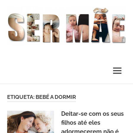
O
melhor
presente
MENU
deste
Mundo
Skip
to
ETIQUETA:
BEBÉ A DORMIR
content
Deitar-se com os seus
filhos até eles
adormecerem não é