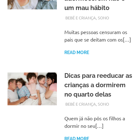
um mau hábito
SETEMBRO 22, 2018
ADMIN
BEBÉ E CRIANÇA
,
SONO
Muitas pessoas censuram os
pais que se deitam com os[…]
READ MORE
Dicas para reeducar as
crianças a dormirem
no quarto delas
OUTUBRO 16, 2017
ADMIN
BEBÉ E CRIANÇA
,
SONO
Quem já não pôs os filhos a
dormir no seu[…]
READ MORE