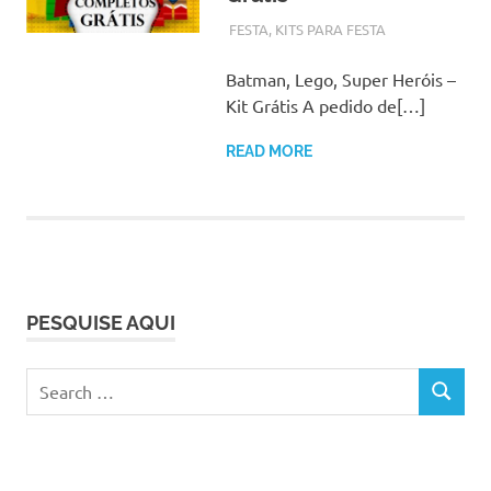
AGOSTO 23, 2017
ADMIN
FESTA
,
KITS PARA FESTA
Batman, Lego, Super Heróis –
Kit Grátis A pedido de[…]
READ MORE
PESQUISE AQUI
Search
SEARCH
for: