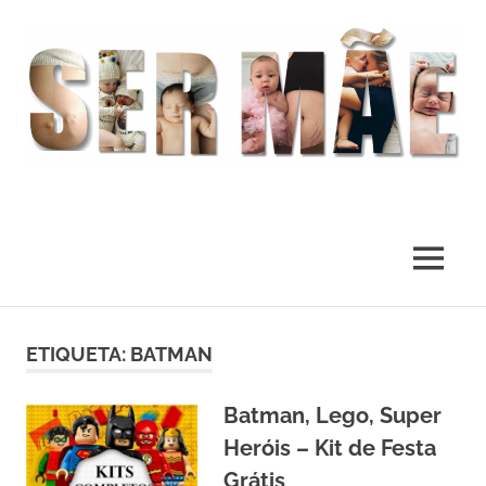
O
melhor
presente
MENU
deste
Mundo
Skip
to
ETIQUETA:
BATMAN
content
Batman, Lego, Super
Heróis – Kit de Festa
Grátis