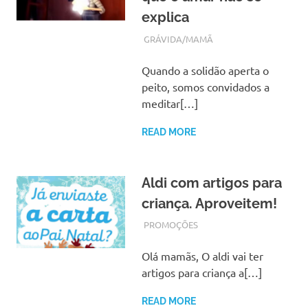
explica
NOVEMBRO 22, 2018
ADMIN
GRÁVIDA/MAMÃ
Quando a solidão aperta o
peito, somos convidados a
meditar[…]
READ MORE
Aldi com artigos para
criança. Aproveitem!
NOVEMBRO 22, 2017
ADMIN
PROMOÇÕES
Olá mamãs, O aldi vai ter
artigos para criança a[…]
READ MORE