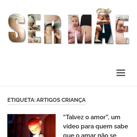
O
melhor
presente
MENU
deste
Mundo
Skip
to
ETIQUETA:
ARTIGOS CRIANÇA
content
“Talvez o amor”, um
vídeo para quem sabe
que o amar não se