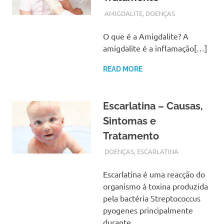
SETEMBRO 16, 2017
ADMIN
AMIGDALITE
,
DOENÇAS
O que é a Amigdalite? A
amigdalite é a inflamação[…]
READ MORE
Escarlatina – Causas,
Sintomas e
Tratamento
SETEMBRO 15, 2017
ADMIN
DOENÇAS
,
ESCARLATINA
Escarlatina é uma reacção do
organismo à toxina produzida
pela bactéria Streptococcus
pyogenes principalmente
durante