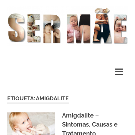
O
melhor
presente
MENU
deste
Mundo
Skip
to
ETIQUETA:
AMIGDALITE
content
Amigdalite –
Sintomas, Causas e
Tratamento