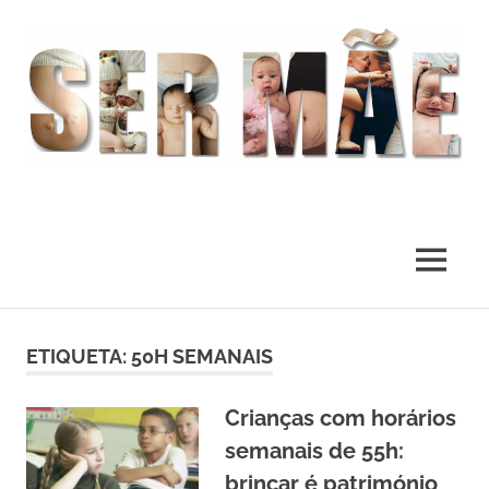
O
melhor
presente
MENU
deste
Mundo
Skip
to
ETIQUETA:
50H SEMANAIS
content
Crianças com horários
semanais de 55h:
brincar é património