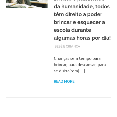
da humanidade, todos
têm direito a poder
brincar e esquecer a
escola durante
algumas horas por dia!
OUTUBRO 30, 2017
ADMIN
BEBÉ E CRIANÇA
Crianças sem tempo para
brincar, para descansar, para
se distraírem[…]
READ MORE