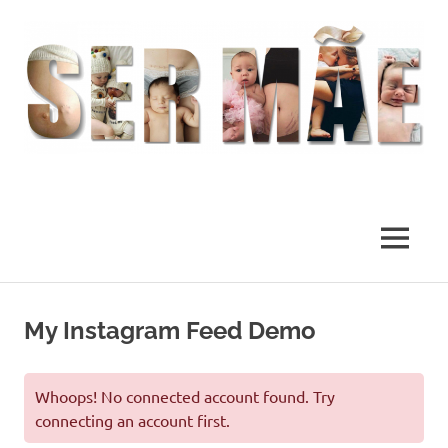
O
melhor
presente
MENU
deste
Mundo
Skip
to
My Instagram Feed Demo
content
Whoops! No connected account found. Try
connecting an account first.