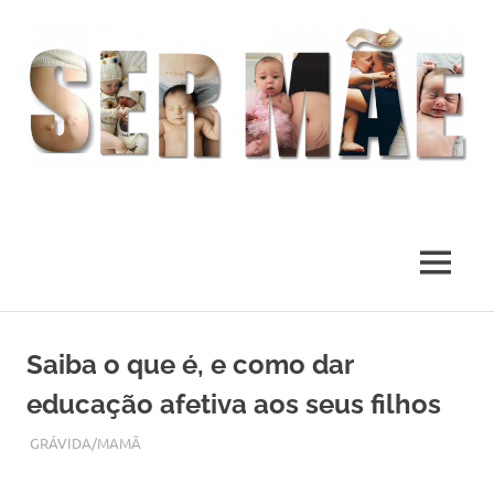
O
melhor
presente
MENU
deste
Mundo
Skip
to
Saiba o que é, e como dar
content
educação afetiva aos seus filhos
JANEIRO 23, 2018
ADMIN
GRÁVIDA/MAMÃ