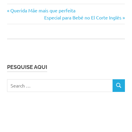
adolescentes
Previous
Navegação
Querida Mãe mais que perfeita
educação
Post:
Next
Especial para Bebé no El Corte Inglês
de
Post:
educação
afetiva
artigos
educar
filhos
maternidade
PESQUISE AQUI
ser
mãe
Search
SEARCH
for: