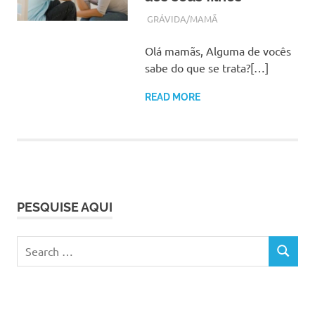
JANEIRO 23, 2018
ADMIN
GRÁVIDA/MAMÃ
Olá mamãs, Alguma de vocês
sabe do que se trata?[…]
READ MORE
PESQUISE AQUI
Search
SEARCH
for: