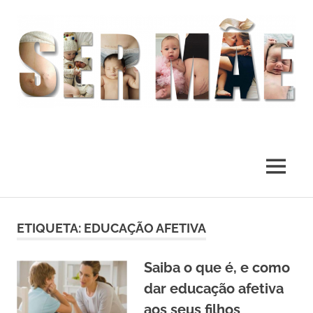
O
melhor
presente
MENU
deste
Mundo
Skip
to
ETIQUETA:
EDUCAÇÃO AFETIVA
content
Saiba o que é, e como
dar educação afetiva
aos seus filhos