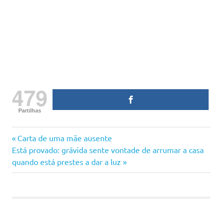
479
Partilhas
bebé
Previous
Navegação
Carta de uma mãe ausente
desabafo
Next
Post:
Está provado: grávida sente vontade de arrumar a casa
de
de filho
Post:
quando está prestes a dar a luz
filhos
artigos
mãe
solteira
maternidade