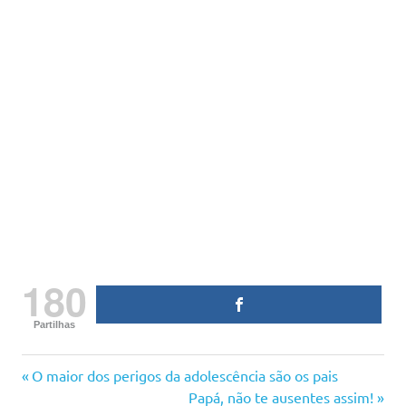
180
Partilhas
carta
Previous
Navegação
O maior dos perigos da adolescência são os pais
carta
Post:
Next
Papá, não te ausentes assim!