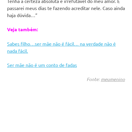
Tenha a certeza absoluta e irrefutável do meu amor. E
passarei meus dias te fazendo acreditar nele. Caso ainda
haja dúvida…”
Veja também:
Sabes filho…ser mãe não é fácil… na verdade não é
nada fácil.
Ser mãe não é um conto de fadas
Fonte:
meumenino