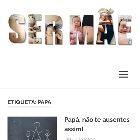
O
melhor
presente
MENU
deste
Mundo
Skip
to
ETIQUETA:
PAPA
content
Papá, não te ausentes
assim!
FEVEREIRO 28, 2018
ADMIN
BEBÉ E CRIANÇA