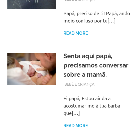
Papá, preciso de ti! Papá, ando
meio confuso por tu[…]
READ MORE
Senta aqui papá,
precisamos conversar
sobre a mamã.
FEVEREIRO 27, 2018
ADMIN
BEBÉ E CRIANÇA
Ei papá, Estou ainda a
acostumar-me à tua barba
que[…]
READ MORE