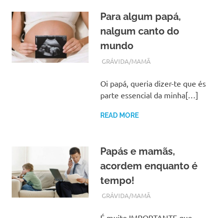
Para algum papá,
nalgum canto do
mundo
JANEIRO 22, 2018
ADMIN
GRÁVIDA/MAMÃ
Oi papá, queria dizer-te que és
parte essencial da minha[…]
READ MORE
Papás e mamãs,
acordem enquanto é
tempo!
NOVEMBRO 13, 2017
ADMIN
GRÁVIDA/MAMÃ
É muito IMPORTANTE que