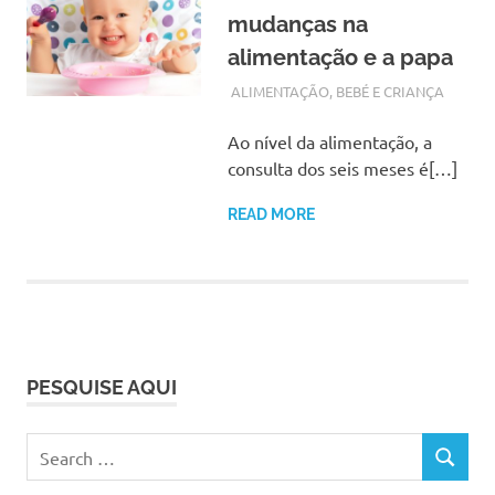
mudanças na
alimentação e a papa
SETEMBRO 19, 2017
ADMIN
ALIMENTAÇÃO
,
BEBÉ E CRIANÇA
Ao nível da alimentação, a
consulta dos seis meses é[…]
READ MORE
PESQUISE AQUI
Search
SEARCH
for: