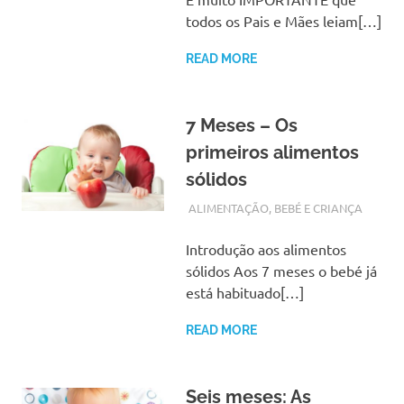
todos os Pais e Mães leiam[…]
READ MORE
7 Meses – Os
primeiros alimentos
sólidos
SETEMBRO 19, 2017
ADMIN
ALIMENTAÇÃO
,
BEBÉ E CRIANÇA
Introdução aos alimentos
sólidos Aos 7 meses o bebé já
está habituado[…]
READ MORE
Seis meses: As