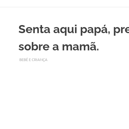
Skip
to
content
Senta aqui papá, p
sobre a mamã.
FEVEREIRO 27, 2018
ADMIN
BEBÉ E CRIANÇA