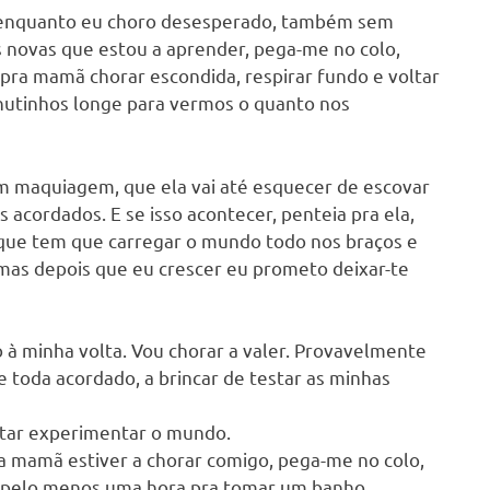
ar enquanto eu choro desesperado, também sem
s novas que estou a aprender, pega-me no colo,
 pra mamã chorar escondida, respirar fundo e voltar
inutinhos longe para vermos o quanto nos
em maquiagem, que ela vai até esquecer de escovar
acordados. E se isso acontecer, penteia pra ela,
que tem que carregar o mundo todo nos braços e
mas depois que eu crescer eu prometo deixar-te
à minha volta. Vou chorar a valer. Provavelmente
 toda acordado, a brincar de testar as minhas
itar experimentar o mundo.
a mamã estiver a chorar comigo, pega-me no colo,
ã pelo menos uma hora pra tomar um banho