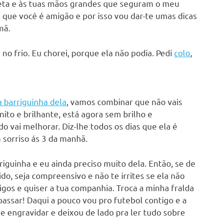
eta e às tuas mãos grandes que seguram o meu
o que você é amigão e por isso vou dar-te umas dicas
mã.
no frio. Eu chorei, porque ela não podia. Pedi
colo
,
a barriguinha dela
, vamos combinar que não vais
nito e brilhante, está agora sem brilho e
do vai melhorar. Diz-lhe todos os dias que ela é
 sorriso ás 3 da manhã.
guinha e eu ainda preciso muito dela. Então, se de
do, seja compreensivo e não te irrites se ela não
igos e quiser a tua companhia. Troca a minha fralda
 passar! Daqui a pouco vou pro futebol contigo e a
 engravidar e deixou de lado pra ler tudo sobre