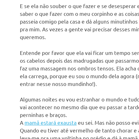
E se ela não souber o que fazer e se desesper
saber o que fazer com o meu corpinho e as coisa
passeia comigo pela casa e dá alguns minutinhos
pra mim. As vezes a gente vai precisar desses m
queremos.
Entende por favor que ela vai ficar um tempo s
os cabelos depois das madrugadas que passarmos 
faz uma massagem nos ombros tensos. Ela acha 
ela carrega, porque eu sou o mundo dela agora (
entrar nesse nosso mundinho!).
Algumas noites eu vou estranhar o mundo e tudo 
vai acontecer no mesmo dia que eu passar a tarde
perninhas e braços.
A
mamã estará exausta
eu sei. Mas não posso ev
Quando eu tiver até vermelho de tanto chorar e 
leva-me pra uma voltinha no prédio e dá à mam