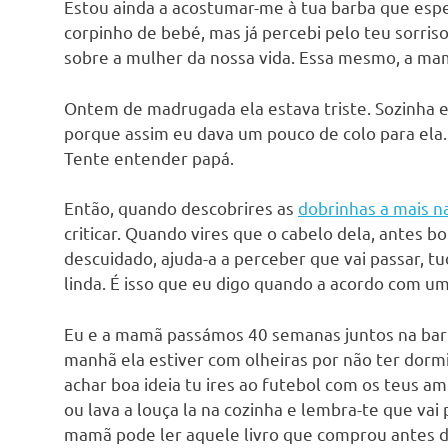
Estou ainda a acostumar-me à tua barba que esp
corpinho de bebé, mas já percebi pelo teu sorris
sobre a mulher da nossa vida. Essa mesmo, a ma
Ontem de madrugada ela estava triste. Sozinha e 
porque assim eu dava um pouco de colo para ela.
Tente entender papá.
Então, quando descobrires as
dobrinhas a mais n
criticar. Quando vires que o cabelo dela, antes bo
descuidado, ajuda-a a perceber que vai passar, tu
linda. É isso que eu digo quando a acordo com um
Eu e a mamã passámos 40 semanas juntos na barri
manhã ela estiver com olheiras por não ter dormi
achar boa ideia tu ires ao futebol com os teus am
ou lava a louça la na cozinha e lembra-te que vai
mamã pode ler aquele livro que comprou antes de