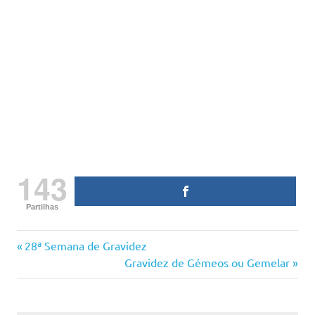
143
Partilhas
27
Previous
Navegação
28ª Semana de Gravidez
semanas
Post:
Next
Gravidez de Gémeos ou Gemelar
de
baby
Post:
bebé
artigos