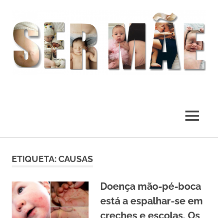
O
melhor
presente
MENU
deste
Mundo
Skip
to
ETIQUETA:
CAUSAS
content
Doença mão-pé-boca
está a espalhar-se em
creches e escolas. Os