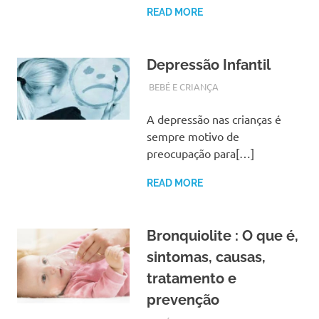
READ MORE
Depressão Infantil
OUTUBRO 21, 2017
ADMIN
BEBÉ E CRIANÇA
A depressão nas crianças é
sempre motivo de
preocupação para[…]
READ MORE
Bronquiolite : O que é,
sintomas, causas,
tratamento e
prevenção