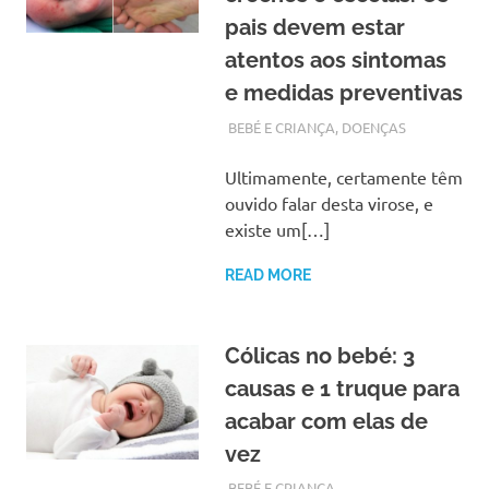
pais devem estar
atentos aos sintomas
e medidas preventivas
MARÇO 12, 2018
ADMIN
BEBÉ E CRIANÇA
,
DOENÇAS
Ultimamente, certamente têm
ouvido falar desta virose, e
existe um[…]
READ MORE
Cólicas no bebé: 3
causas e 1 truque para
acabar com elas de
vez
OUTUBRO 26, 2017
ADMIN
BEBÉ E CRIANÇA