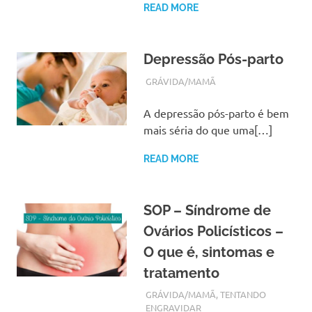
READ MORE
Depressão Pós-parto
OUTUBRO 7, 2017
ADMIN
GRÁVIDA/MAMÃ
A depressão pós-parto é bem
mais séria do que uma[…]
READ MORE
SOP – Síndrome de
Ovários Policísticos –
O que é, sintomas e
tratamento
SETEMBRO 30, 2017
ADMIN
GRÁVIDA/MAMÃ
,
TENTANDO
ENGRAVIDAR