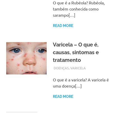
O que é a Rubéola? Rubéola,
também conhecida como
sarampo[…]
READ MORE
Varicela – O que é,
causas, sintomas e
tratamento
SETEMBRO 20, 2017
ADMIN
DOENÇAS
,
VARICELA
O que é a varicela? A varicela é
uma doença[…]
READ MORE