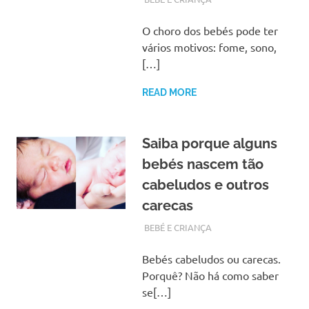
O choro dos bebés pode ter
vários motivos: fome, sono,
[…]
READ MORE
Saiba porque alguns
bebés nascem tão
cabeludos e outros
carecas
OUTUBRO 21, 2017
ADMIN
BEBÉ E CRIANÇA
Bebés cabeludos ou carecas.
Porquê? Não há como saber
se[…]