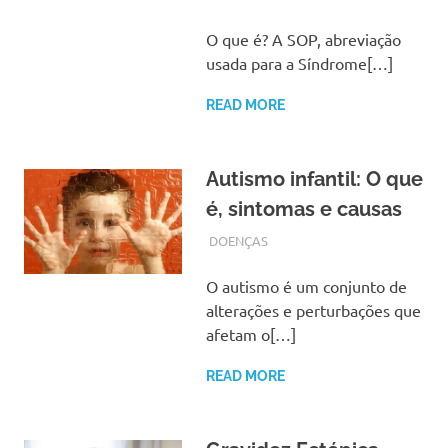
O que é? A SOP, abreviação
usada para a Síndrome[…]
READ MORE
Autismo infantil: O que
é, sintomas e causas
SETEMBRO 27, 2017
ADMIN
DOENÇAS
O autismo é um conjunto de
alterações e perturbações que
afetam o[…]
READ MORE