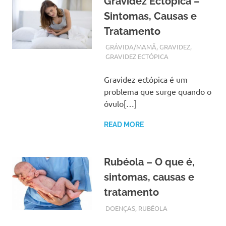
Gravidez Ectópica –
Sintomas, Causas e
Tratamento
SETEMBRO 20, 2017
ADMIN
GRÁVIDA/MAMÃ
,
GRAVIDEZ
,
GRAVIDEZ ECTÓPICA
Gravidez ectópica é um
problema que surge quando o
óvulo[…]
READ MORE
Rubéola – O que é,
sintomas, causas e
tratamento
SETEMBRO 20, 2017
ADMIN
DOENÇAS
,
RUBÉOLA