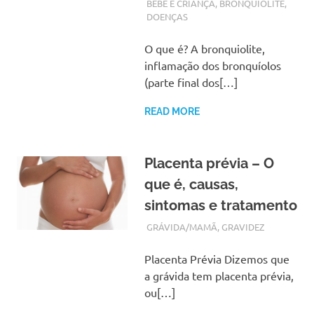
OUTUBRO 16, 2017
ADMIN
BEBÉ E CRIANÇA
,
BRONQUIOLITE
,
DOENÇAS
O que é? A bronquiolite,
inflamação dos bronquíolos
(parte final dos[…]
READ MORE
Placenta prévia – O
que é, causas,
sintomas e tratamento
OUTUBRO 15, 2017
ADMIN
GRÁVIDA/MAMÃ
,
GRAVIDEZ
Placenta Prévia Dizemos que
a grávida tem placenta prévia,
ou[…]