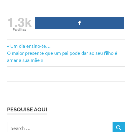
1.3k
Partilhas
cansaço
Previous
Navegação
Um dia ensino-te…
ser
Next
Post:
O maior presente que um pai pode dar ao seu filho é
de
mãe
Post:
amar a sua mãe
artigos
PESQUISE AQUI
Search
SEARCH
for: