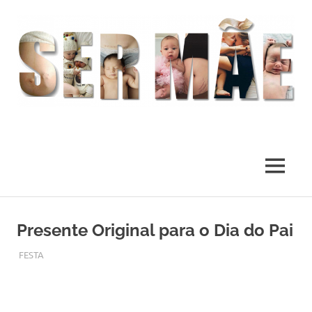
O
melhor
presente
MENU
deste
Mundo
Skip
to
Presente Original para o Dia do Pai
content
MARÇO 1, 2017
ADMIN
FESTA