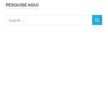
ser
PESQUISE AQUI
mãe
stressada
Search
SEARCH
for: