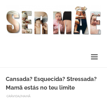
O
melhor
presente
MENU
deste
Mundo
Skip
to
Cansada? Esquecida? Stressada?
content
Mamã estás no teu limite
OUTUBRO 8, 2018
ADMIN
GRÁVIDA/MAMÃ