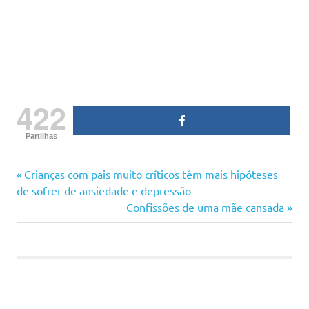
422
Partilhas
ajuda
Previous
Navegação
Crianças com pais muito críticos têm mais hipóteses
apoio
Post:
de sofrer de ansiedade e depressão
de
Next
Confissões de uma mãe cansada
cansada
Post:
esquecida
artigos
limite
mãe
maternidade