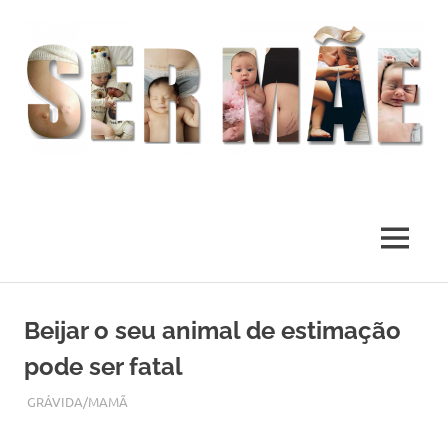
O
melhor
presente
MENU
deste
Mundo
Skip
to
Beijar o seu animal de estimação
content
pode ser fatal
MAIO 7, 2019
ADMIN
GRÁVIDA/MAMÃ