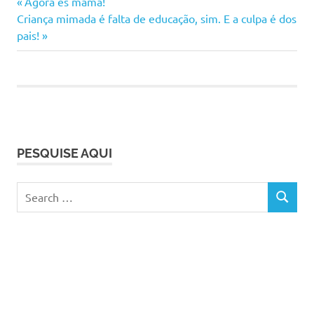
Previous
Navegação
Agora és mamã!
mãe
Next
Post:
Criança mimada é falta de educação, sim. E a culpa é dos
de
Post:
pais!
artigos
PESQUISE AQUI
Search
SEARCH
for: