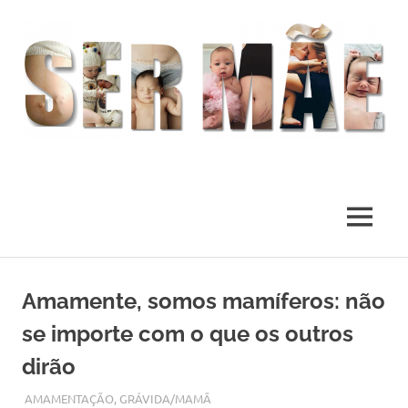
O
melhor
presente
MENU
deste
Mundo
Skip
to
Amamente, somos mamíferos: não
content
se importe com o que os outros
dirão
OUTUBRO 13, 2018
ADMIN
AMAMENTAÇÃO
,
GRÁVIDA/MAMÃ