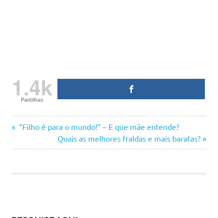
1.4k
Partilhas
alimento
Previous
Navegação
“Filho é para o mundo!” – E que mãe entende?
amamentação
Post:
Next
Quais as melhores fraldas e mais baratas?
de
Post:
amamentar
amor
artigos
maternidade
ser
mãe