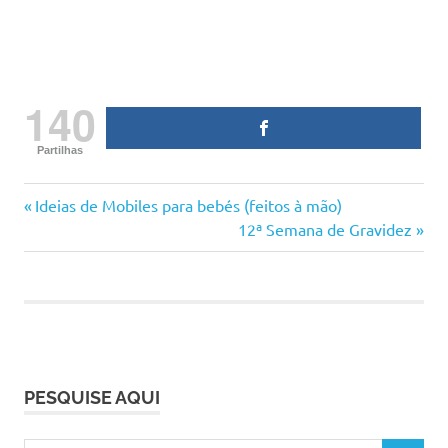
140
Partilhas
13
Previous
Navegação
Ideias de Mobiles para bebés (feitos à mão)
semana
Post:
Next
12ª Semana de Gravidez
de
13
Post:
semanas
artigos
bebé
desenvolvimento
dicas
de
PESQUISE AQUI
mães
etapas