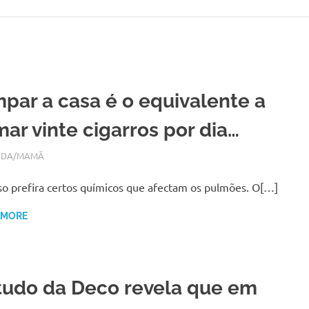
mpar a casa é o equivalente a
mar vinte cigarros por dia…
EIRO 26, 2018
N
IDA/MAMÃ
o prefira certos químicos que afectam os pulmões. O[…]
 MORE
tudo da Deco revela que em