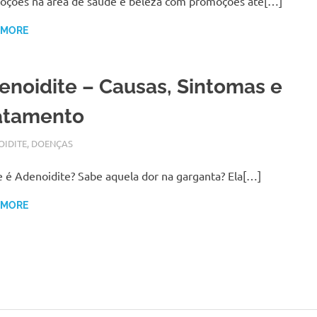
ções na área de saúde e beleza com promoções até[…]
 MORE
enoidite – Causas, Sintomas e
atamento
BRO 15, 2017
N
OIDITE
,
DOENÇAS
 é Adenoidite? Sabe aquela dor na garganta? Ela[…]
 MORE