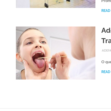
Promo
READ
Ad
Tr
SETEM
ADMI
ADEN
O que
READ