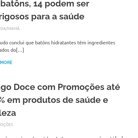
 batôns, 14 podem ser
rigosos para a saúde
BRO 28, 2017
N
IDA/MAMÃ
udo conclui que batôns hidratantes têm ingredientes
ados do[…]
 MORE
ngo Doce com Promoções até
% em produtos de saúde e
leza
BRO 20, 2017
N
OÇÕES